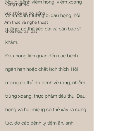
Người bệnh viêm họng, viêm xoang 
Nông nghiệp
Sức khỏe và đời sống
và amidan thường bị đau họng, hôi 
Ẩm thực và nghệ thuật
miệng, có thể kéo dài và cần bác sĩ 
Khoa học trái đất
khám.
Đau họng liên quan đến các bệnh 
ngắn hạn hoặc chất kích thích. Hôi 
miệng có thể do bệnh về răng, nhiễm 
trùng xoang, thực phẩm tiêu thụ. Đau 
họng và hôi miệng có thể xảy ra cùng 
lúc, do các bệnh lý tiềm ẩn, ảnh 