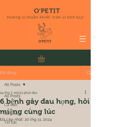
O'PETIT
Hương vị thuần khiết, tròn vị tinh túy!
Bài đăng
All Posts
24 thg 7, 2023
2 phút đọc
All Posts
6 bệnh gây đau họng, hôi
Ca cao
miệng cùng lúc
Cà phê
Đã cập nhật:
20 thg 11, 2024
Tin tức