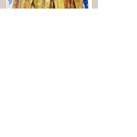
Chuối Bơm Sấy Dẻo Đà Lạt - 
Hương Vị Thơm Ngon Tốt Cho 
Sức Khỏe Và Tiêu Hóa
Mua ngay
đau họng
hôi miệng
bệnh
Sức khỏe và đời sống