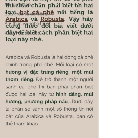
Nông nghiệp
thì chắc chắn phải biết tới hai 
loại 
hạt cà phê
 nổi tiếng là 
Sức khỏe và đời sống
Arabica
 và 
Robusta
. Vậy hãy 
Ẩm thực và nghệ thuật
cùng theo dõi bài viết dưới 
đây để biết cách phân biệt hai 
Khoa học trái đất
loại này nhé.
Arabica và Robusta là hai dòng cà phê 
chính trong pha chế. Mỗi loại có một 
hương vị đặc trưng riêng, một mùi 
thơm riêng
. Để trở thành một người 
sành cà phê thì bạn phải phân biệt 
được hai loại này từ
 hình dáng, mùi 
hương, phương pháp nấu
,...Dưới đây 
là phần so sánh một số thông tin nổi 
bật của Arabica và Robusta, bạn có 
thể tham khảo.