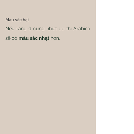
Màu sắc hạt
Nếu rang ở cùng nhiệt độ thì Arabica 
sẽ có 
màu sắc nhạt
 hơn.