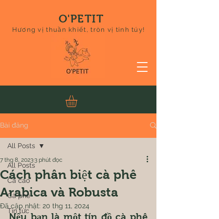
O'PETIT
Hương vị thuần khiết, tròn vị tinh túy!
Bài đăng
All Posts
7 thg 8, 2023
3 phút đọc
All Posts
Cách phân biệt cà phê
Ca cao
Arabica và Robusta
Cà phê
Đã cập nhật:
20 thg 11, 2024
Tin tức
Nếu bạn là một tín đồ cà phê 