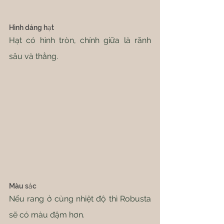
Hình dáng hạt
Hạt có hình tròn, chính giữa là rãnh 
sâu và thẳng.
Màu sắc
Nếu rang ở cùng nhiệt độ thì Robusta 
sẽ có màu đậm hơn.