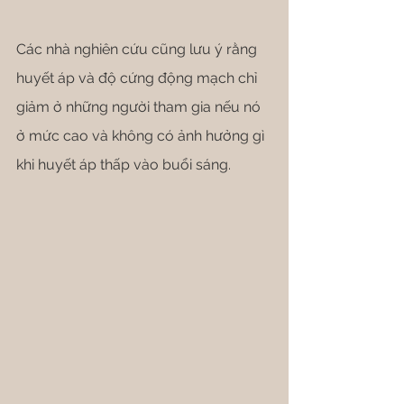
Các nhà nghiên cứu cũng lưu ý rằng 
huyết áp và độ cứng động mạch chỉ 
giảm ở những người tham gia nếu nó 
ở mức cao và không có ảnh hưởng gì 
khi huyết áp thấp vào buổi sáng.