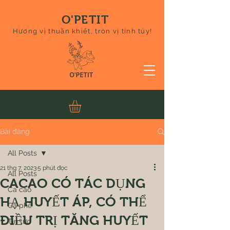
O'PETIT
Hương vị thuần khiết, tròn vị tinh túy!
Bài đăng
All Posts
21 thg 7, 2023
5 phút đọc
All Posts
CACAO CÓ TÁC DỤNG
Ca cao
HẠ HUYẾT ÁP, CÓ THỂ
Cà phê
ĐIỀU TRỊ TĂNG HUYẾT
Tin tức