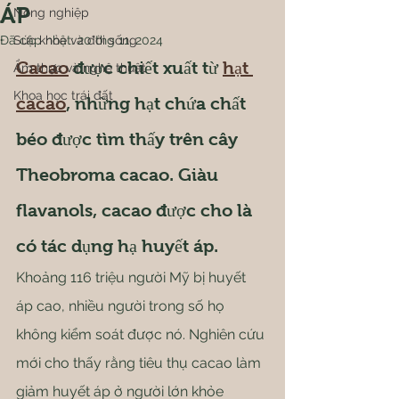
ÁP
Nông nghiệp
Đã cập nhật:
Sức khỏe và đời sống
20 thg 11, 2024
Cacao
 được chiết xuất từ ​​
hạt 
Ẩm thực và nghệ thuật
Khoa học trái đất
cacao
, những hạt chứa chất 
béo được tìm thấy trên cây 
Theobroma cacao. Giàu 
flavanols, cacao được cho là 
có tác dụng hạ huyết áp.
Khoảng 116 triệu người Mỹ bị huyết 
áp cao, nhiều người trong số họ 
không kiểm soát được nó. Nghiên cứu 
mới cho thấy rằng tiêu thụ cacao làm 
giảm huyết áp ở người lớn khỏe 