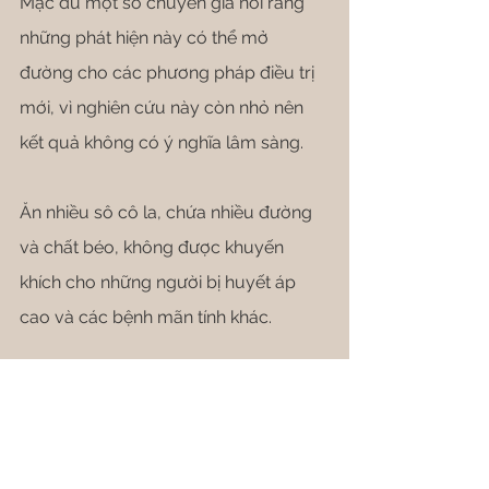
Mặc dù một số chuyên gia nói rằng 
những phát hiện này có thể mở 
đường cho các phương pháp điều trị 
mới, vì nghiên cứu này còn nhỏ nên 
kết quả không có ý nghĩa lâm sàng.
Ăn nhiều sô cô la, chứa nhiều đường 
và chất béo, không được khuyến 
khích cho những người bị huyết áp 
cao và các bệnh mãn tính khác.
Thay vào đó, các chuyên gia khuyến 
nghị các chế độ ăn uống lành mạnh 
cho tim như DASH và chế độ ăn Địa 