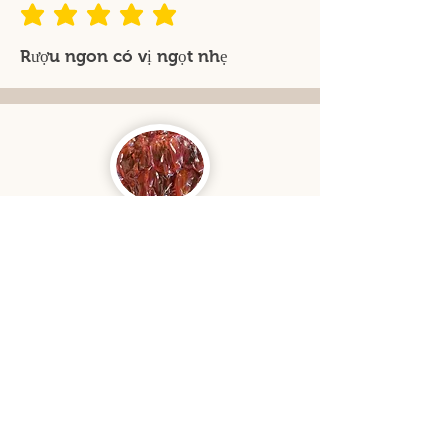
đánh giá trung bình là 5 /5
Rượu ngon có vị ngọt nhẹ
Hải
Hồng sấy dẻo
Xác nhận đã mua hàng
đánh giá trung bình là 5 /5
Hồng ngon, dẻo và quan trọng là
độ ngọt tự nhiên chuẩn. Uống với
trà nóng hay cafe đen đều ngon.