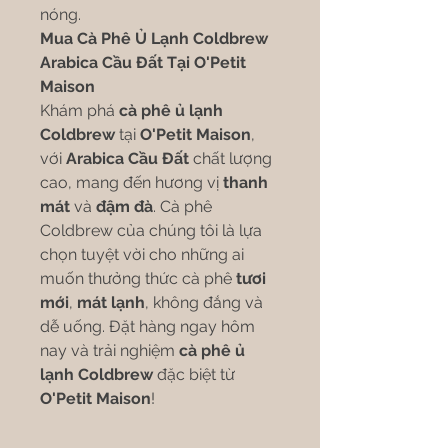
nóng.
Mua Cà Phê Ủ Lạnh Coldbrew
Arabica Cầu Đất Tại O'Petit
Maison
Khám phá
cà phê ủ lạnh
Coldbrew
tại
O'Petit Maison
,
với
Arabica Cầu Đất
chất lượng
cao, mang đến hương vị
thanh
mát
và
đậm đà
. Cà phê
Coldbrew của chúng tôi là lựa
chọn tuyệt vời cho những ai
muốn thưởng thức cà phê
tươi
mới
,
mát lạnh
, không đắng và
dễ uống. Đặt hàng ngay hôm
nay và trải nghiệm
cà phê ủ
lạnh Coldbrew
đặc biệt từ
O'Petit Maison
!