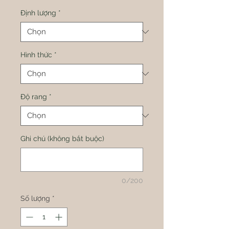
Định lượng
*
Hình thức
*
Độ rang
*
Ghi chú (không bắt buộc)
0/200
Số lượng
*