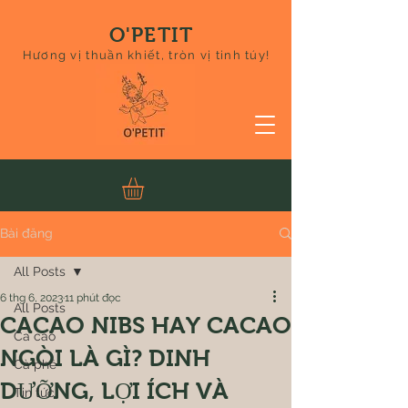
O'PETIT
Hương vị thuần khiết, tròn vị tinh túy!
Bài đăng
All Posts
6 thg 6, 2023
11 phút đọc
All Posts
CACAO NIBS HAY CACAO
Ca cao
NGÒI LÀ GÌ? DINH
Cà phê
DƯỠNG, LỢI ÍCH VÀ
Tin tức