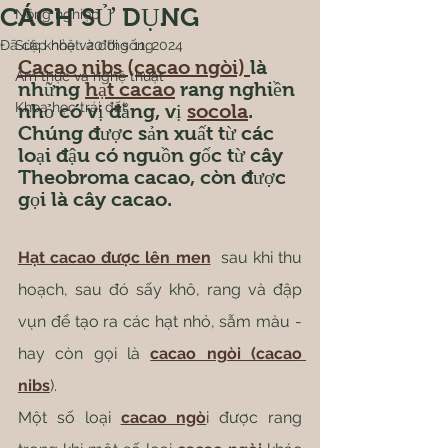
CÁCH SỬ DỤNG
Nông nghiệp
Đã cập nhật:
Sức khỏe và đời sống
20 thg 11, 2024
Cacao nibs (cacao ngòi) 
là 
Ẩm thực và nghệ thuật
những 
hạt cacao
 rang nghiền 
Khoa học trái đất
nhỏ có vị đắng, vị 
socola
. 
Chúng được sản xuất từ các 
loại đậu có nguồn gốc từ cây 
Theobroma cacao, còn được 
gọi là cây cacao.
Hạt cacao được lên men
  sau khi thu 
hoạch, sau đó sấy khô, rang và đập 
vụn để tạo ra các hạt nhỏ, sẫm màu - 
hay còn gọi là 
cacao ngòi (cacao 
nibs
).
Một số loại 
cacao ngò
i được rang 