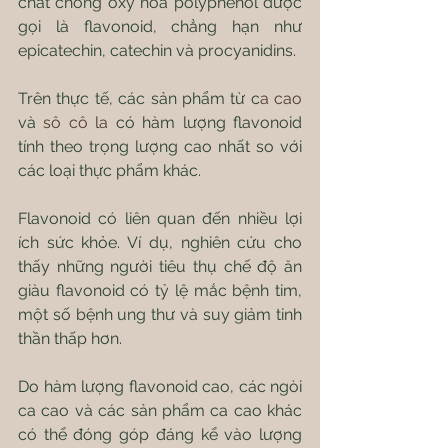
chất chống oxy hóa polyphenol được 
gọi là flavonoid, chẳng hạn như 
epicatechin, catechin và procyanidins.
Trên thực tế, các sản phẩm từ c
a cao
và 
sô cô la 
có hàm lượng flavonoid 
tính theo trọng lượng cao nhất so với 
các loại thực phẩm khác.
Flavonoid có liên quan đến nhiều lợi 
ích sức khỏe. Ví dụ, nghiên cứu cho 
thấy những người tiêu thụ chế độ ăn 
giàu flavonoid có tỷ lệ mắc bệnh tim, 
một số bệnh ung thư và suy giảm tinh 
thần thấp hơn.
Do hàm lượng flavonoid cao, các ngòi 
ca cao và các sản phẩm ca cao khác 
có thể đóng góp đáng kể vào lượng 