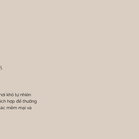
ị.
ơi khô tự nhiên 
hích hợp để thưởng 
giác mềm mại và 