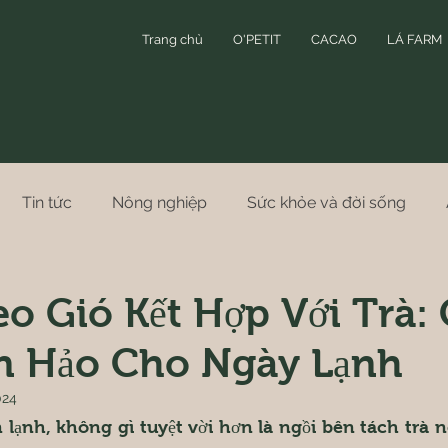
Trang chủ
O'PETIT
CACAO
LÁ FARM
Tin tức
Nông nghiệp
Sức khỏe và đời sống
o Gió Kết Hợp Với Trà:
n Hảo Cho Ngày Lạnh
024
n lạnh, không gì tuyệt vời hơn là ngồi bên tách trà 