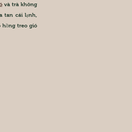
ó
 và trà không 
 tan cái lạnh, 
 hồng treo gió 