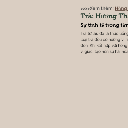
>>>>Xem thêm: 
Hồng 
Trà: Hương Th
Sự tinh tế trong từ
Trà từ lâu đã là thức uốn
loại trà đều có hương vị r
đen. Khi kết hợp với hồn
vị giác, tạo nên sự hài hòa