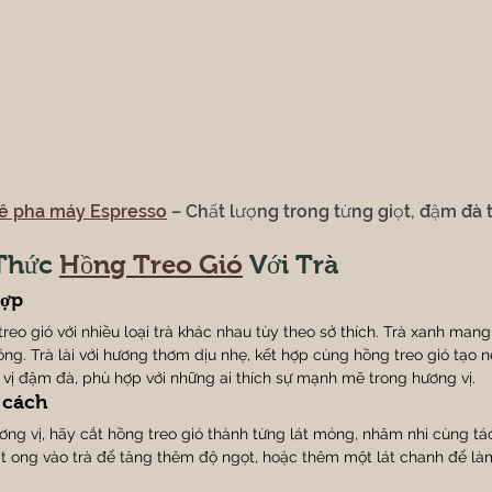
ê pha máy Espresso
 – Chất lượng trong từng giọt, đậm đà
Thức 
Hồng Treo Gió
 Với Trà
hợp
reo gió với nhiều loại trà khác nhau tùy theo sở thích. Trà xanh mang
ồng. Trà lài với hương thơm dịu nhẹ, kết hợp cùng hồng treo gió tạo 
g vị đậm đà, phù hợp với những ai thích sự mạnh mẽ trong hương vị.
 cách
ơng vị, hãy cắt hồng treo gió thành từng lát mỏng, nhâm nhi cùng tá
 ong vào trà để tăng thêm độ ngọt, hoặc thêm một lát chanh để làm