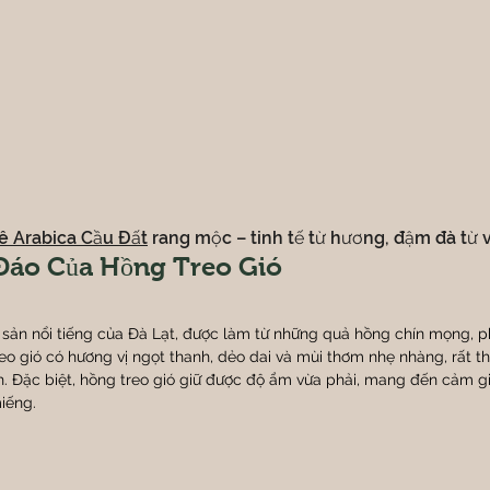
ê Arabica Cầu Đất
 rang mộc – tinh tế từ hương, đậm đà từ v
Đáo Của Hồng Treo Gió
 sản nổi tiếng của Đà Lạt, được làm từ những quả hồng chín mọng, ph
eo gió có hương vị ngọt thanh, dẻo dai và mùi thơm nhẹ nhàng, rất t
h. Đặc biệt, hồng treo gió giữ được độ ẩm vừa phải, mang đến cảm 
iếng.