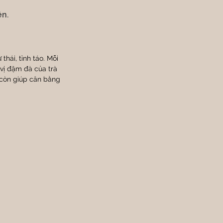
ên.
hái, tỉnh táo. Mỗi 
 vị đậm đà của trà 
 còn giúp cân bằng 