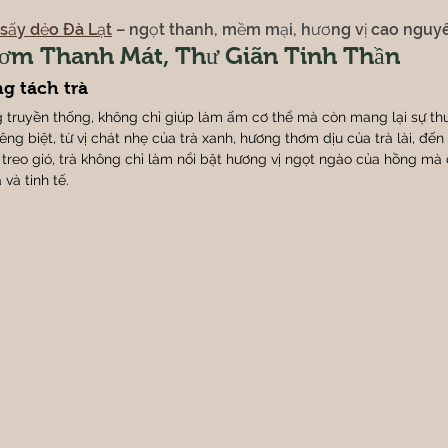
sấy dẻo Đà Lạt
 – ngọt thanh, mềm mại, hương vị cao nguy
ơm Thanh Mát, Thư Giãn Tinh Thần
ng tách trà
g truyền thống, không chỉ giúp làm ấm cơ thể mà còn mang lại sự thư t
iêng biệt, từ vị chát nhẹ của trà xanh, hương thơm dịu của trà lài, đến
g treo gió, trà không chỉ làm nổi bật hương vị ngọt ngào của hồng mà
 và tinh tế.