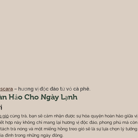
ascara
 – hương vị độc đáo từ vỏ cà phê.
àn Hảo Cho Ngày Lạnh
ị
o gió
 cùng trà, bạn sẽ cảm nhận được sự hòa quyện hoàn hảo giữa vị
 kết hợp này không chỉ mang lại hương vị độc đáo, phong phú mà còn
t tách trà nóng và một miếng hồng treo gió sẽ là sự lựa chọn lý tưởng 
ia đình trong những ngày đông.