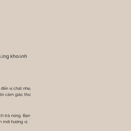
 từng khoảnh 
 đến vị chát nhẹ, 
nên cảm giác thư 
ch trà nóng. Bạn 
 mới hương vị.