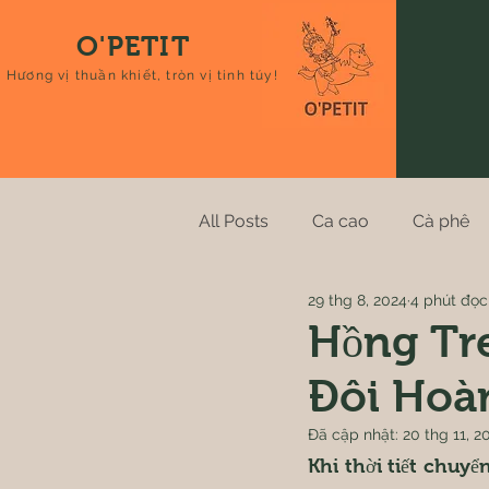
O'PETIT
Hương vị thuần khiết, tròn vị tinh túy!
All Posts
Ca cao
Cà phê
29 thg 8, 2024
4 phút đọc
Khoa học trái đất
Hồng Tre
Đôi Hoà
Đã cập nhật:
20 thg 11, 2
Khi thời tiết chuyể